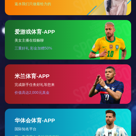
上架时间：2012-09-17 材料：SUJ-2(高碳铬钢) 硬度：HRC高
于60 粗糙度：1.5S（Rmax） 镀层：20um-30um 直线度：-
零售价
0.0
元
市场价
0.0
元
浏览量:
1000
产品编号
AD064
所属分类
空心轴
数量
-
+
上架时间：
2012-09-17